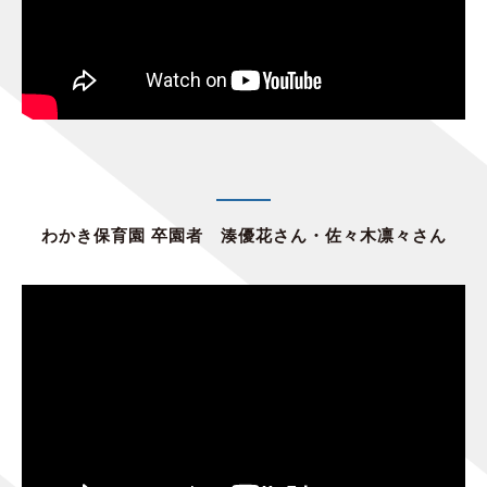
わかき保育園 卒園者 湊優花さん・佐々木凛々さん