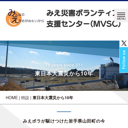
10 years since 311
東日本大震災から10年
HOME
|
特設
|
東日本大震災から10年
みえボラが駆けつけた岩手県山田町の今