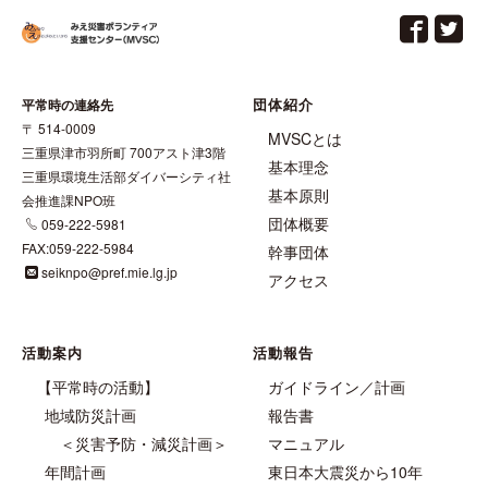
団体紹介
平常時の連絡先
〒 514-0009
MVSCとは
三重県津市羽所町 700アスト津3階
基本理念
三重県環境生活部ダイバーシティ社
基本原則
会推進課NPO班
団体概要
059-222-5981
FAX:059-222-5984
幹事団体
seiknpo@pref.mie.lg.jp
アクセス
活動案内
活動報告
【平常時の活動】
ガイドライン／計画
地域防災計画
報告書
＜災害予防・減災計画＞
マニュアル
年間計画
東日本大震災から10年